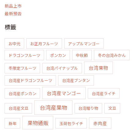
新品上市
最新預告
標籤
お中元
お正月フルーツ
アップルマンゴー
ドラゴンフルーツ
ポンカン
中秋節
冬の台湾みかん
台湾果物
冬限定フルーツ
台湾パイナップル
台湾産ドラゴンフルーツ
台湾産ブンタン
台湾産マンゴー
台湾産ポンカン
台湾産ライチ
台湾産果物
台湾産文旦
台湾贈り物
文旦
果物通販
赤肉産
新年
玉荷包ライチ