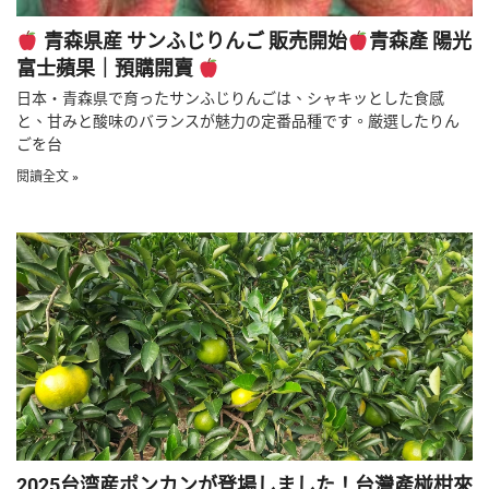
青森県産 サンふじりんご 販売開始
青森產 陽光
富士蘋果｜預購開賣
日本・青森県で育ったサンふじりんごは、シャキッとした食感
と、甘みと酸味のバランスが魅力の定番品種です。厳選したりん
ごを台
閱讀全文 »
2025台湾産ポンカンが登場しました！台灣產椪柑來