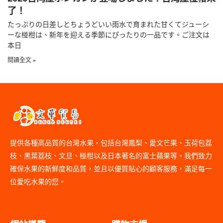
了！
たっぷりの日差しとちょうどいい雨水で育まれた甘くてジューシ
ーな椪柑は、新年を迎える季節にぴったりの一品です。ご注文は
本日
閱讀全文 »
提供各種高品質的台灣水果，包括台灣鳳梨、愛文芒果、玉荷包荔
枝、黑葉荔枝、文旦、椪柑以及日本著名的富士蘋果等。我們致力
確保水果的新鮮度和品質，並且以優質貼心的顧客服務，滿足每一
位愛吃水果的您。