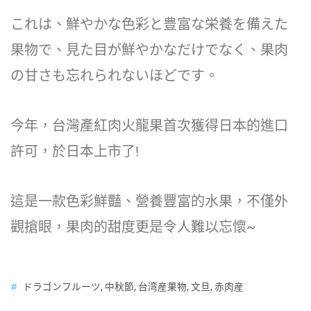
これは、鮮やかな色彩と豊富な栄養を備えた
果物で、見た目が鮮やかなだけでなく、果肉
の甘さも忘れられないほどです。
今年，台灣產紅肉火龍果首次獲得日本的進口
許可，於日本上市了!
這是一款色彩鮮豔、營養豐富的水果，不僅外
觀搶眼，果肉的甜度更是令人難以忘懷~
ドラゴンフルーツ
,
中秋節
,
台湾産果物
,
文旦
,
赤肉産