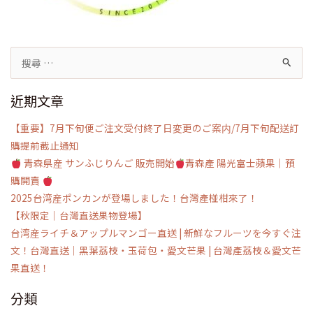
搜
尋
近期文章
關
鍵
【重要】7月下旬便ご注文受付終了日変更のご案内/7月下旬配送訂
字:
購提前截止通知
青森県産 サンふじりんご 販売開始
青森產 陽光富士蘋果｜預
購開賣
2025台湾産ポンカンが登場しました！台灣產椪柑來了！
【秋限定｜台灣直送果物登場】
台湾産ライチ＆アップルマンゴー直送 | 新鮮なフルーツを今すぐ注
文！台灣直送｜黑葉荔枝・玉荷包・愛文芒果 | 台灣產荔枝＆愛文芒
果直送！
分類