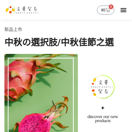
跳
0
購
¥
0
至
物
主
籃
要
新品上市
內
容
中秋の選択肢/中秋佳節之選