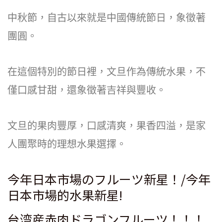
中秋節，自古以來就是中國傳統節日，象徵著
團圓。
在這個特別的節日裡，文旦作為傳統水果，不
僅口感甘甜，還象徵著吉祥與豐收。
文旦的果肉豐厚，口感清爽，果香四溢，是家
人團聚時的理想水果選擇。
今年日本市場のフルーツ新星！/今年
日本市場的水果新星!
台湾産赤肉ドラゴンフルーツ！！！