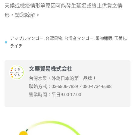
天候或檢疫情形等原因可能發生延遲或終止供貨之情
形，請您諒解。
アップルマンゴー
,
台湾果物
,
台湾産マンゴー
,
果物通販
,
玉荷包
ライチ
文華貿易株式会社
台灣水果，外銷日本的第一品牌！
聯絡方式：03-6806-7839、080-4734-6688
營業時間：平日9:00-17:00