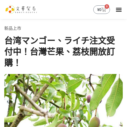
跳
0
購
¥
0
至
物
主
籃
要
新品上市
內
容
台湾マンゴー、ライチ注文受
付中！台灣芒果、荔枝開放訂
購！