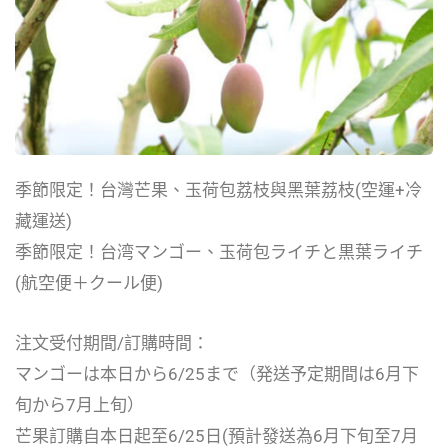
季節限定！台灣芒果、玉荷包荔枝與黑葉荔枝(空運+冷
藏運送)
季節限定！台湾マンゴー、玉荷包ライチと黒葉ライチ
(航空便＋クール便)
注文受付期間/訂購時間：
マンゴーは本日から6/25まで（発送予定期間は6月下
旬から7月上旬）
芒果訂購自本日起至6/25日(預計發送為6月下旬至7月