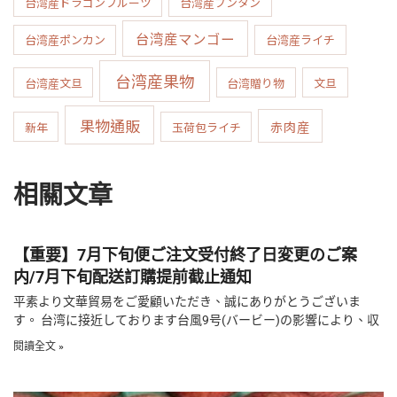
台湾産ドラゴンフルーツ
台湾産ブンタン
台湾産マンゴー
台湾産ポンカン
台湾産ライチ
台湾産果物
台湾産文旦
台湾贈り物
文旦
果物通販
赤肉産
新年
玉荷包ライチ
相關文章
【重要】7月下旬便ご注文受付終了日変更のご案
内/7月下旬配送訂購提前截止通知
平素より文華貿易をご愛顧いただき、誠にありがとうございま
す。 台湾に接近しております台風9号(バービー)の影響により、収
閱讀全文 »