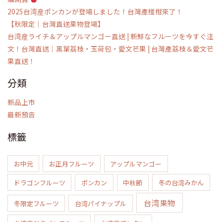
2025台湾産ポンカンが登場しました！台灣產椪柑來了！
【秋限定｜台灣直送果物登場】
台湾産ライチ＆アップルマンゴー直送 | 新鮮なフルーツを今すぐ注
文！台灣直送｜黑葉荔枝・玉荷包・愛文芒果 | 台灣產荔枝＆愛文芒
果直送！
分類
新品上市
最新預告
標籤
お中元
お正月フルーツ
アップルマンゴー
ドラゴンフルーツ
ポンカン
中秋節
冬の台湾みかん
台湾果物
冬限定フルーツ
台湾パイナップル