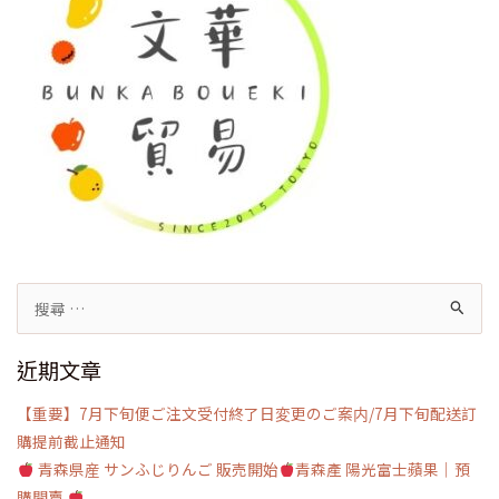
搜
尋
近期文章
關
鍵
【重要】7月下旬便ご注文受付終了日変更のご案内/7月下旬配送訂
字:
購提前截止通知
青森県産 サンふじりんご 販売開始
青森產 陽光富士蘋果｜預
購開賣