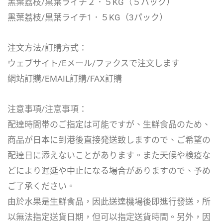
黑葉荔枝/黒葉ライチ２．５KG（５パック）
黑葉荔枝/黒葉ライチ1．５KG（3パック）
注文方法/訂購方式：
ウェブサイト/Eメール/ファクスで注文します
網站訂購/EMAIL訂購/FAX訂購
注意事項/注意事項：
配達時間帯のご指定は可能ですが、生鮮食品のため、
商品が日本に到港後直接発送致しますので、ご希望の
配達日に添えないことがあります。また天候や検疫な
どにより遅延や中止になる場合がありますので、予め
ご了承ください。
由於水果是生鮮食品，因此送達機場後即進行發送，所
以無法指定送貨日期，但可以指定送貨時間。另外，因