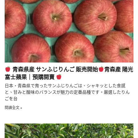
青森県産 サンふじりんご 販売開始
青森產 陽光
富士蘋果｜預購開賣
日本・青森県で育ったサンふじりんごは、シャキッとした食感
と、甘みと酸味のバランスが魅力の定番品種です。厳選したりん
ごを台
閱讀全文 »