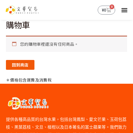
跳
0
購
¥
0
至
物
主
籃
購物車
要
內
容
您的購物車裡還沒有任何商品。
回到商店
＊價格包含運費及消費稅
提供各種高品質的台灣水果，包括台灣鳳梨、愛文芒果、玉荷包荔
枝、黑葉荔枝、文旦、椪柑以及日本著名的富士蘋果等。我們致力