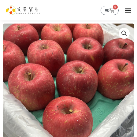
跳
0
購
¥
0
至
物
主
籃
要
內
容