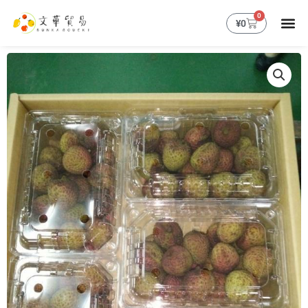
跳
0
購
¥
0
至
物
主
籃
要
內
容