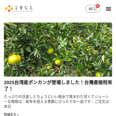
跳
0
購
¥
0
至
物
主
籃
要
內
容
2025台湾産ポンカンが登場しました！台灣產椪柑來
了！
たっぷりの日差しとちょうどいい雨水で育まれた甘くてジューシ
ーな椪柑は、新年を迎える季節にぴったりの一品です。ご注文は
本日
閱讀全文 »