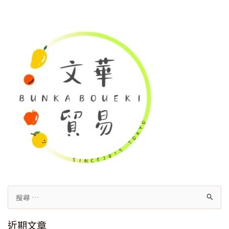
搜
尋
近期文章
關