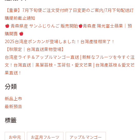
鍵
【重要】7月下旬便ご注文受付終了日変更のご案内/7月下旬配送訂
字:
購提前截止通知
青森県産 サンふじりんご 販売開始
青森產 陽光富士蘋果｜預
購開賣
2025台湾産ポンカンが登場しました！台灣產椪柑來了！
【秋限定｜台灣直送果物登場】
台湾産ライチ＆アップルマンゴー直送 | 新鮮なフルーツを今すぐ注
文！台灣直送｜黑葉荔枝・玉荷包・愛文芒果 | 台灣產荔枝＆愛文芒
果直送！
分類
新品上市
最新預告
標籤
お中元
お正月フルーツ
アップルマンゴー