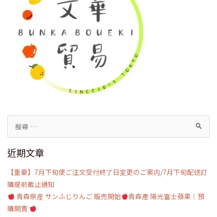
搜
尋
近期文章
關
鍵
【重要】7月下旬便ご注文受付終了日変更のご案内/7月下旬配送訂
字:
購提前截止通知
青森県産 サンふじりんご 販売開始
青森產 陽光富士蘋果｜預
購開賣