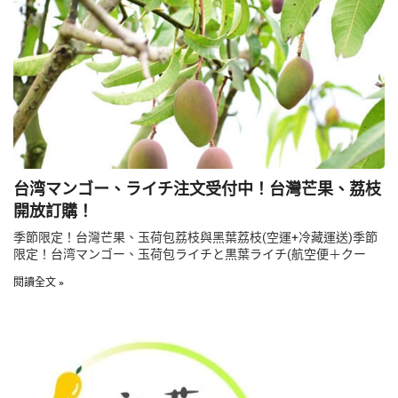
台湾マンゴー、ライチ注文受付中！台灣芒果、荔枝
開放訂購！
季節限定！台灣芒果、玉荷包荔枝與黑葉荔枝(空運+冷藏運送)季節
限定！台湾マンゴー、玉荷包ライチと黒葉ライチ(航空便＋クー
閱讀全文 »