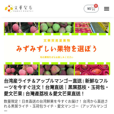
跳
0
購
¥
0
至
物
主
籃
要
內
容
台湾産ライチ＆アップルマンゴー直送 | 新鮮なフル
ーツを今すぐ注文！台灣直送｜黑葉荔枝・玉荷包・
愛文芒果 | 台灣產荔枝＆愛文芒果直送！
数量限定！日本直送の台湾鮮果を今すぐお届け！ 台湾から直送さ
れる黒葉ライチ、玉荷包ライチ、愛文マンゴー（アップルマンゴ
ー