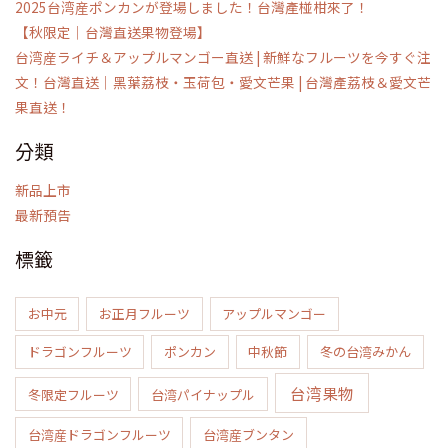
2025台湾産ポンカンが登場しました！台灣產椪柑來了！
【秋限定｜台灣直送果物登場】
台湾産ライチ＆アップルマンゴー直送 | 新鮮なフルーツを今すぐ注
文！台灣直送｜黑葉荔枝・玉荷包・愛文芒果 | 台灣產荔枝＆愛文芒
果直送！
分類
新品上市
最新預告
標籤
お中元
お正月フルーツ
アップルマンゴー
ドラゴンフルーツ
ポンカン
中秋節
冬の台湾みかん
台湾果物
冬限定フルーツ
台湾パイナップル
台湾産ドラゴンフルーツ
台湾産ブンタン