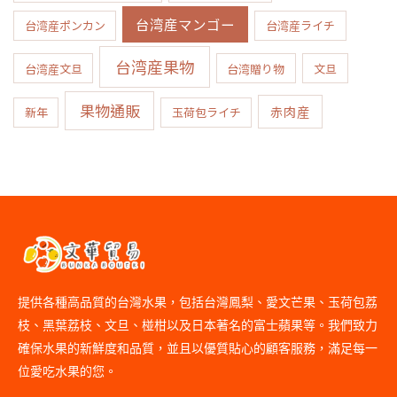
台湾産マンゴー
台湾産ポンカン
台湾産ライチ
台湾産果物
台湾産文旦
台湾贈り物
文旦
果物通販
赤肉産
新年
玉荷包ライチ
提供各種高品質的台灣水果，包括台灣鳳梨、愛文芒果、玉荷包荔
枝、黑葉荔枝、文旦、椪柑以及日本著名的富士蘋果等。我們致力
確保水果的新鮮度和品質，並且以優質貼心的顧客服務，滿足每一
位愛吃水果的您。